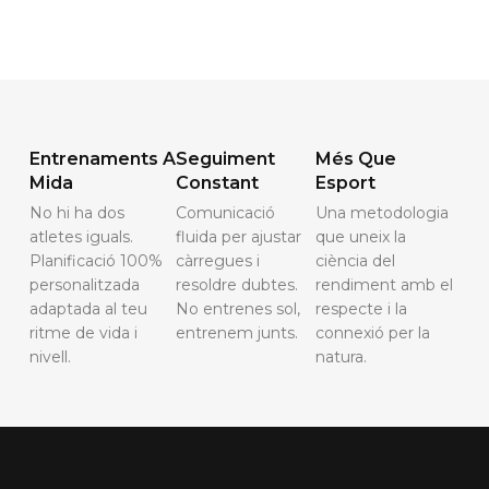
Entrenaments A
Seguiment
Més Que
Mida
Constant
Esport
No hi ha dos
Comunicació
Una metodologia
atletes iguals.
fluida per ajustar
que uneix la
Planificació 100%
càrregues i
ciència del
personalitzada
resoldre dubtes.
rendiment amb el
adaptada al teu
No entrenes sol,
respecte i la
ritme de vida i
entrenem junts.
connexió per la
nivell.
natura.