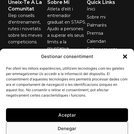
Uneix-Te A La
Sobre Mi
Quick Links
Comunitat
Atleta d’elit i
Inici
Rep consells
entrenador
Sobre mi
d’entrenament,
graduat en STAPS.
Palmarès
rutes i novetats
Ajudo a persones
Premsa
sobre les meves
a superar els seus
Calendari
competicions.
límits a la
muntanya.
Entrenaments
El teu correu...
Gestionar consentiment
Contacte
Per oferir les millors experiències, utilitzem tecnologies com les galetes
per emmagatzemar i/o accedir a la informació del dispositiu. El
consentiment d'aquestes tecnologies ens permetrà processar dades com
Subscriure'm
ara el comportament de navegació o les identificacions úniques en
aquest lloc. No consentir o retirar el consentiment, pot afectar
negativament certes característiques i funcions.
Aceptar
Denegar