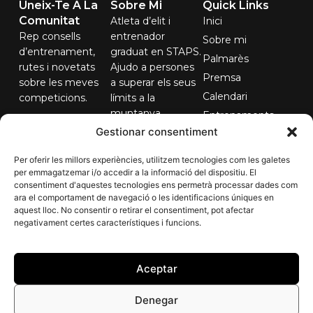
Uneix-Te A La
Sobre Mi
Quick Links
Comunitat
Atleta d’elit i
Inici
Rep consells
entrenador
Sobre mi
d’entrenament,
graduat en STAPS.
Palmarès
rutes i novetats
Ajudo a persones
Premsa
sobre les meves
a superar els seus
Calendari
competicions.
límits a la
muntanya.
Entrenaments
El teu correu...
Gestionar consentiment
Contacte
Per oferir les millors experiències, utilitzem tecnologies com les galetes
per emmagatzemar i/o accedir a la informació del dispositiu. El
consentiment d'aquestes tecnologies ens permetrà processar dades com
Subscriure'm
ara el comportament de navegació o les identificacions úniques en
aquest lloc. No consentir o retirar el consentiment, pot afectar
negativament certes característiques i funcions.
Aceptar
Denegar