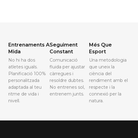
Entrenaments A
Seguiment
Més Que
Mida
Constant
Esport
No hi ha dos
Comunicació
Una metodologia
atletes iguals.
fluida per ajustar
que uneix la
Planificació 100%
càrregues i
ciència del
personalitzada
resoldre dubtes.
rendiment amb el
adaptada al teu
No entrenes sol,
respecte i la
ritme de vida i
entrenem junts.
connexió per la
nivell.
natura.