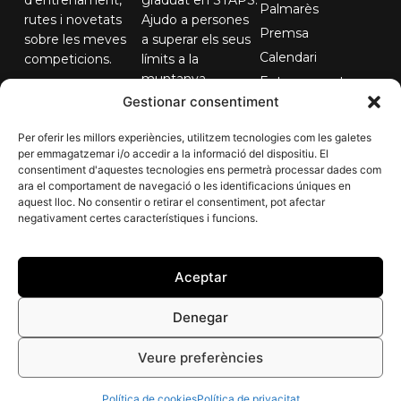
Palmarès
rutes i novetats
Ajudo a persones
Premsa
sobre les meves
a superar els seus
Calendari
competicions.
límits a la
muntanya.
Entrenaments
El teu correu...
Gestionar consentiment
Contacte
Per oferir les millors experiències, utilitzem tecnologies com les galetes
per emmagatzemar i/o accedir a la informació del dispositiu. El
consentiment d'aquestes tecnologies ens permetrà processar dades com
Subscriure'm
ara el comportament de navegació o les identificacions úniques en
aquest lloc. No consentir o retirar el consentiment, pot afectar
negativament certes característiques i funcions.
Aceptar
Denegar
Arnau Soldevila - 2026 Tots el drets reservats
Veure preferències
Designed with
♥
by
Areafdesign
Política de cookies
Política de privacitat