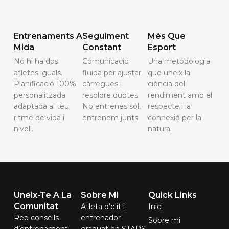
Entrenaments A
Seguiment
Més Que
Mida
Constant
Esport
No hi ha dos
Comunicació
Una metodologia
atletes iguals.
fluida per ajustar
que uneix la
Planificació 100%
càrregues i
ciència del
personalitzada
resoldre dubtes.
rendiment amb el
adaptada al teu
No entrenes sol,
respecte i la
ritme de vida i
entrenem junts.
connexió per la
nivell.
natura.
Uneix-Te A La
Sobre Mi
Quick Links
Comunitat
Atleta d’elit i
Inici
Rep consells
entrenador
Sobre mi
d’entrenament,
graduat en STAPS.