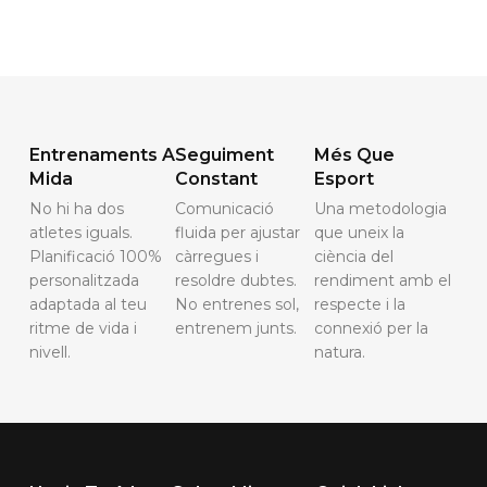
Entrenaments A
Seguiment
Més Que
Mida
Constant
Esport
No hi ha dos
Comunicació
Una metodologia
atletes iguals.
fluida per ajustar
que uneix la
Planificació 100%
càrregues i
ciència del
personalitzada
resoldre dubtes.
rendiment amb el
adaptada al teu
No entrenes sol,
respecte i la
ritme de vida i
entrenem junts.
connexió per la
nivell.
natura.