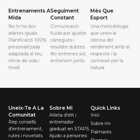
Entrenaments A
Seguiment
Més Que
Mida
Constant
Esport
No hi ha dos
Comunicació
Una metodologia
atletes iguals.
fluida per ajustar
que uneix la
Planificació 100%
càrregues i
ciència del
personalitzada
resoldre dubtes.
rendiment amb el
adaptada al teu
No entrenes sol,
respecte i la
ritme de vida i
entrenem junts.
connexió per la
nivell.
natura.
Uneix-Te A La
Sobre Mi
Quick Links
Comunitat
Atleta d’elit i
Inici
Rep consells
entrenador
Sobre mi
d’entrenament,
graduat en STAPS.
Palmarès
rutes i novetats
Ajudo a persones