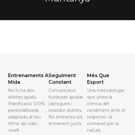
Entrenaments A
Seguiment
Més Que
Mida
Constant
Esport
No hi ha dos
Comunicació
Una metodologia
atletes iguals.
fluida per ajustar
que uneix la
Planificació 100%
càrregues i
ciència del
personalitzada
resoldre dubtes.
rendiment amb el
adaptada al teu
No entrenes sol,
respecte i la
ritme de vida i
entrenem junts.
connexió per la
nivell.
natura.