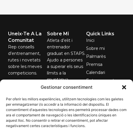
Uneix-Te A La
Sobre Mi
Quick Links
Comunitat
Atleta d’elit i
Inici
Rep consells
entrenador
Sobre mi
d’entrenament,
graduat en STAPS.
Palmarès
rutes i novetats
Ajudo a persones
Premsa
sobre les meves
a superar els seus
Calendari
competicions.
límits a la
muntanya.
Entrenaments
El teu correu...
Gestionar consentiment
Contacte
Per oferir les millors experiències, utilitzem tecnologies com les galetes
per emmagatzemar i/o accedir a la informació del dispositiu. El
consentiment d'aquestes tecnologies ens permetrà processar dades com
Subscriure'm
ara el comportament de navegació o les identificacions úniques en
aquest lloc. No consentir o retirar el consentiment, pot afectar
negativament certes característiques i funcions.