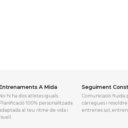
Entrenaments A Mida
Seguiment Cons
No hi ha dos atletes iguals.
Comunicació fluida p
Planificació 100% personalitzada
càrregues i resoldr
adaptada al teu ritme de vida i
entrenes sol, entre
nivell.