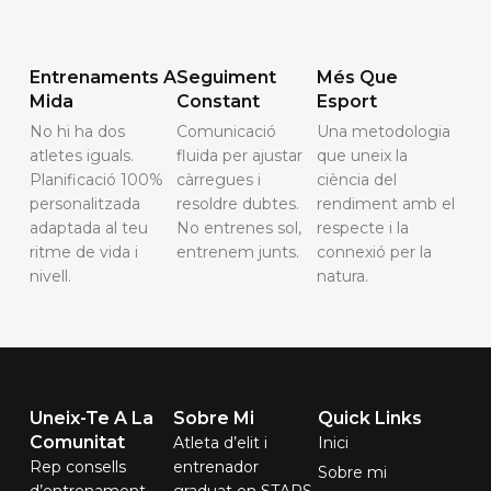
Entrenaments A
Seguiment
Més Que
Mida
Constant
Esport
No hi ha dos
Comunicació
Una metodologia
atletes iguals.
fluida per ajustar
que uneix la
Planificació 100%
càrregues i
ciència del
personalitzada
resoldre dubtes.
rendiment amb el
adaptada al teu
No entrenes sol,
respecte i la
ritme de vida i
entrenem junts.
connexió per la
nivell.
natura.
Uneix-Te A La
Sobre Mi
Quick Links
Comunitat
Atleta d’elit i
Inici
Rep consells
entrenador
Sobre mi
d’entrenament,
graduat en STAPS.