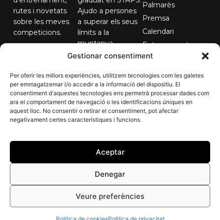
Palmarès
rutes i novetats
Ajudo a persones
Premsa
sobre les meves
a superar els seus
Calendari
competicions.
límits a la
muntanya.
Entrenaments
El teu correu...
Gestionar consentiment
Contacte
Per oferir les millors experiències, utilitzem tecnologies com les galetes
per emmagatzemar i/o accedir a la informació del dispositiu. El
consentiment d'aquestes tecnologies ens permetrà processar dades com
Subscriure'm
ara el comportament de navegació o les identificacions úniques en
aquest lloc. No consentir o retirar el consentiment, pot afectar
negativament certes característiques i funcions.
Aceptar
Denegar
Arnau Soldevila - 2026 Tots el drets reservats
Veure preferències
Designed with
♥
by
Areafdesign
Política de cookies
Política de privacitat