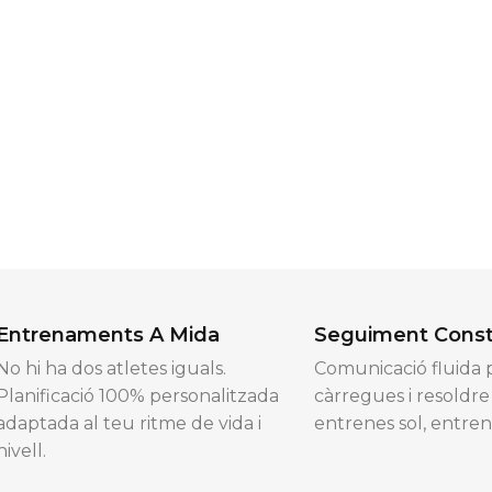
Entrenaments A Mida
Seguiment Cons
No hi ha dos atletes iguals.
Comunicació fluida p
Planificació 100% personalitzada
càrregues i resoldr
adaptada al teu ritme de vida i
entrenes sol, entre
nivell.