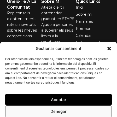
Uneix-Te A La
Sobre Mi
Quick Links
Comunitat
Atleta d’elit i
Inici
Rep consells
entrenador
Sobre mi
d’entrenament,
graduat en STAPS.
Palmarès
rutes i novetats
Ajudo a persones
Premsa
sobre les meves
a superar els seus
Calendari
competicions.
límits a la
muntanya.
Entrenaments
El teu correu...
Gestionar consentiment
Contacte
Per oferir les millors experiències, utilitzem tecnologies com les galetes
per emmagatzemar i/o accedir a la informació del dispositiu. El
consentiment d'aquestes tecnologies ens permetrà processar dades com
Subscriure'm
ara el comportament de navegació o les identificacions úniques en
aquest lloc. No consentir o retirar el consentiment, pot afectar
negativament certes característiques i funcions.
Aceptar
Denegar