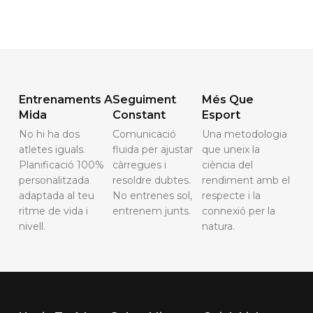
Entrenaments A
Seguiment
Més Que
Mida
Constant
Esport
No hi ha dos
Comunicació
Una metodologia
atletes iguals.
fluida per ajustar
que uneix la
Planificació 100%
càrregues i
ciència del
personalitzada
resoldre dubtes.
rendiment amb el
adaptada al teu
No entrenes sol,
respecte i la
ritme de vida i
entrenem junts.
connexió per la
nivell.
natura.