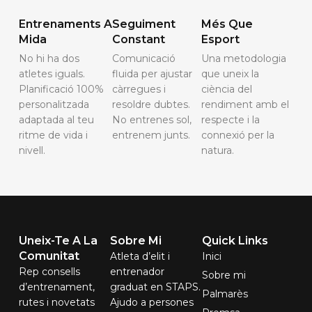
Entrenaments A
Seguiment
Més Que
Mida
Constant
Esport
No hi ha dos
Comunicació
Una metodologia
atletes iguals.
fluida per ajustar
que uneix la
Planificació 100%
càrregues i
ciència del
personalitzada
resoldre dubtes.
rendiment amb el
adaptada al teu
No entrenes sol,
respecte i la
ritme de vida i
entrenem junts.
connexió per la
nivell.
natura.
Uneix-Te A La
Sobre Mi
Quick Links
Comunitat
Atleta d’elit i
Inici
Rep consells
entrenador
Sobre mi
d’entrenament,
graduat en STAPS.
Palmarès
rutes i novetats
Ajudo a persones