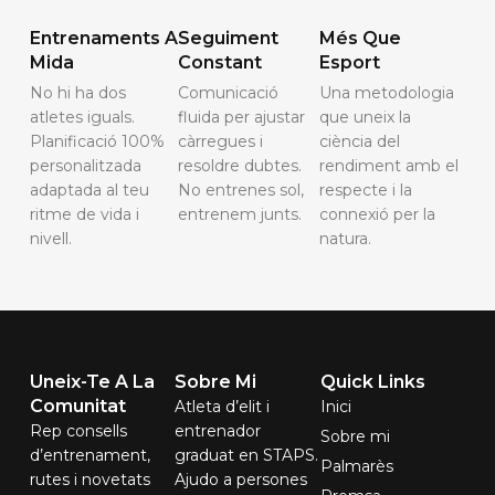
Entrenaments A
Seguiment
Més Que
Mida
Constant
Esport
No hi ha dos
Comunicació
Una metodologia
atletes iguals.
fluida per ajustar
que uneix la
Planificació 100%
càrregues i
ciència del
personalitzada
resoldre dubtes.
rendiment amb el
adaptada al teu
No entrenes sol,
respecte i la
ritme de vida i
entrenem junts.
connexió per la
nivell.
natura.
Uneix-Te A La
Sobre Mi
Quick Links
Comunitat
Atleta d’elit i
Inici
Rep consells
entrenador
Sobre mi
d’entrenament,
graduat en STAPS.
Palmarès
rutes i novetats
Ajudo a persones