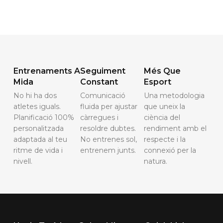
Entrenaments A
Seguiment
Més Que
Mida
Constant
Esport
No hi ha dos
Comunicació
Una metodologia
atletes iguals.
fluida per ajustar
que uneix la
Planificació 100%
càrregues i
ciència del
personalitzada
resoldre dubtes.
rendiment amb el
adaptada al teu
No entrenes sol,
respecte i la
ritme de vida i
entrenem junts.
connexió per la
nivell.
natura.