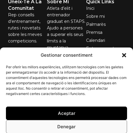
Uneix-Te A La
Sobre Mi
Quick Links
Comunitat
Atleta d’elit i
Inici
Rep consells
entrenador
Sobre mi
d’entrenament,
graduat en STAPS.
Palmarès
rutes i novetats
Ajudo a persones
Premsa
sobre les meves
a superar els seus
Calendari
competicions.
límits a la
muntanya.
Entrenaments
El teu correu...
Gestionar consentiment
Contacte
Per oferir les millors experiències, utilitzem tecnologies com les galetes
per emmagatzemar i/o accedir a la informació del dispositiu. El
consentiment d'aquestes tecnologies ens permetrà processar dades com
Subscriure'm
ara el comportament de navegació o les identificacions úniques en
aquest lloc. No consentir o retirar el consentiment, pot afectar
negativament certes característiques i funcions.
Aceptar
Denegar