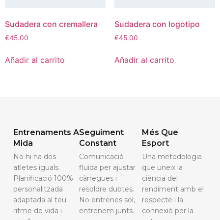
Sudadera con cremallera
Sudadera con logotipo
€
45.00
€
45.00
Añadir al carrito
Añadir al carrito
Entrenaments A
Seguiment
Més Que
Mida
Constant
Esport
No hi ha dos
Comunicació
Una metodologia
atletes iguals.
fluida per ajustar
que uneix la
Planificació 100%
càrregues i
ciència del
personalitzada
resoldre dubtes.
rendiment amb el
adaptada al teu
No entrenes sol,
respecte i la
ritme de vida i
entrenem junts.
connexió per la