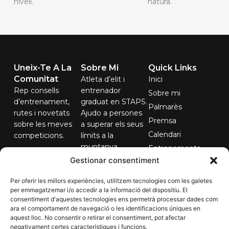
nivell.
natura.
Uneix-Te A La
Sobre Mi
Quick Links
Comunitat
Atleta d’elit i
Inici
Rep consells
entrenador
Sobre mi
d’entrenament,
graduat en STAPS.
Palmarès
rutes i novetats
Ajudo a persones
Premsa
sobre les meves
a superar els seus
Calendari
competicions.
límits a la
muntanya.
Entrenaments
El teu correu...
Gestionar consentiment
Contacte
Per oferir les millors experiències, utilitzem tecnologies com les galetes
per emmagatzemar i/o accedir a la informació del dispositiu. El
consentiment d'aquestes tecnologies ens permetrà processar dades com
Subscriure'm
ara el comportament de navegació o les identificacions úniques en
aquest lloc. No consentir o retirar el consentiment, pot afectar
negativament certes característiques i funcions.