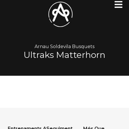
Arnau Soldevila Busquets
Ultraks Matterhorn
Entrenaments A
Seguiment
Més Que