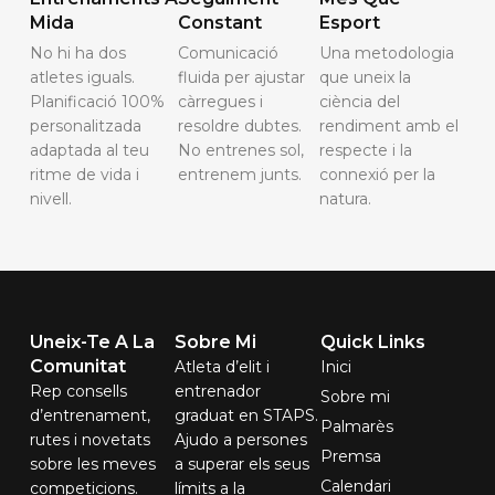
Mida
Constant
Esport
No hi ha dos
Comunicació
Una metodologia
atletes iguals.
fluida per ajustar
que uneix la
Planificació 100%
càrregues i
ciència del
personalitzada
resoldre dubtes.
rendiment amb el
adaptada al teu
No entrenes sol,
respecte i la
ritme de vida i
entrenem junts.
connexió per la
nivell.
natura.
Uneix-Te A La
Sobre Mi
Quick Links
Comunitat
Atleta d’elit i
Inici
Rep consells
entrenador
Sobre mi
d’entrenament,
graduat en STAPS.
Palmarès
rutes i novetats
Ajudo a persones
Premsa
sobre les meves
a superar els seus
Calendari
competicions.
límits a la