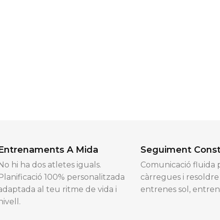
Entrenaments A Mida
Seguiment Cons
No hi ha dos atletes iguals.
Comunicació fluida p
Planificació 100% personalitzada
càrregues i resoldr
adaptada al teu ritme de vida i
entrenes sol, entre
nivell.